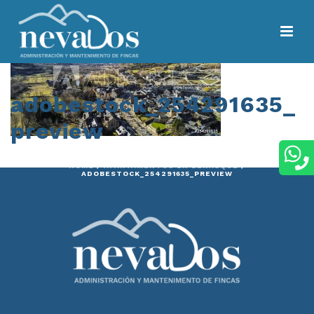
adobestock_254291635_
preview
HOME
/
APARTAMENTOS EN BENASQUE
/
ADOBESTOCK_254291635_PREVIEW