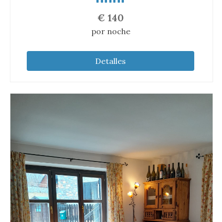
€
140
por noche
Detalles