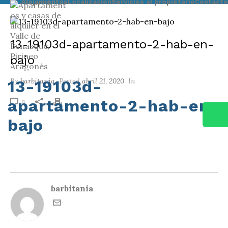
Alojamientos
Localización
Servicios al propietario
Contacto
13-19103d-apartamento-2-hab-en-
bajo
By
barbitania
Posted
abril 21, 2020
In
13-19103d-
apartamento-2-hab-en-
0
bajo
HOME
/
19103. APARTAMENTO 2-4 BAJO CON TERRAZA
/ 13-19103D-
APARTAMENTO-2-HAB-EN-BAJO
barbitania