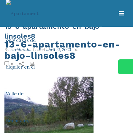
13-6-apartamento-en-bajo-
linsoles8
13-6-apartamento-en-
By
barbitania
Posted
abril 21, 2020
In
bajo-linsoles8
0
HOME
/
19103. APARTAMENTO 2-4 BAJO CON TERRAZA
/ 13-6-
APARTAMENTO-EN-BAJO-LINSOLES8